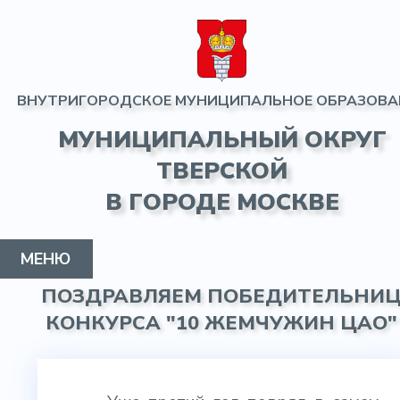
ВНУТРИГОРОДСКОЕ МУНИЦИПАЛЬНОЕ ОБРАЗОВА
МУНИЦИПАЛЬНЫЙ ОКРУГ
ТВЕРСКОЙ
В ГОРОДЕ МОСКВЕ
МЕНЮ
ПОЗДРАВЛЯЕМ ПОБЕДИТЕЛЬНИ
МУНИЦИПАЛЬНЫЙ ОКРУГ
ГЛАВА МО
СОВЕТ ДЕПУТАТОВ
АДМИНИСТРАЦИЯ
ИНФОРМАЦИЯ
ПРОТИВОДЕЙСТВИЕ КОРРУПЦИИ
КОНТАКТЫ
ГАЗЕТА
КОНКУРСА "10 ЖЕМЧУЖИН ЦАО"