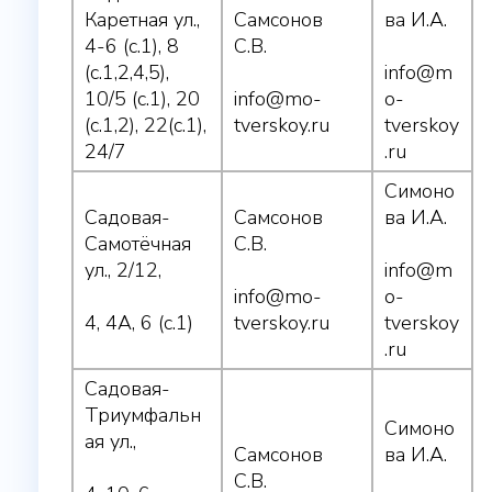
Каретная ул.,
Самсонов
ва И.А.
4-6 (с.1), 8
С.В.
(с.1,2,4,5),
info@m
10/5 (с.1), 20
info@mo-
o-
(с.1,2), 22(с.1),
tverskoy.ru
tverskoy
24/7
.ru
Симоно
Садовая-
Самсонов
ва И.А.
Самотёчная
С.В.
ул., 2/12,
info@m
info@mo-
o-
4, 4А, 6 (с.1)
tverskoy.ru
tverskoy
.ru
Садовая-
Триумфальн
Симоно
ая ул.,
Самсонов
ва И.А.
С.В.