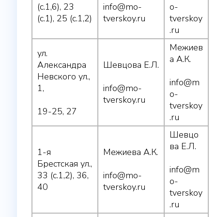
(с.1,6), 23
info@mo-
o-
(с.1), 25 (с.1,2)
tverskoy.ru
tverskoy
.ru
Межиев
ул.
а А.К.
Александра
Шевцова Е.Л.
Невского ул.,
info@m
1,
info@mo-
o-
tverskoy.ru
tverskoy
19-25, 27
.ru
Шевцо
ва Е.Л.
1-я
Межиева А.К.
Брестская ул.,
info@m
33 (с.1,2), 36,
info@mo-
o-
40
tverskoy.ru
tverskoy
.ru