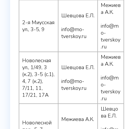
Межиев
а А.К.
Шевцова Е.Л.
2-я Миусская
info@m
ул., 3-5, 9
info@mo-
o-
tverskoy.ru
tverskoy
.ru
Межиев
Новолесная
а А.К.
ул., 1/49, 3
Шевцова Е.Л.
(к.2), 3-5 (с.1),
info@m
4, 7 (к.2),
info@mo-
o-
7/11, 11,
tverskoy.ru
tverskoy
17/21, 17А
.ru
Шевцо
ва Е.Л.
Межиева А.К.
Новолесной