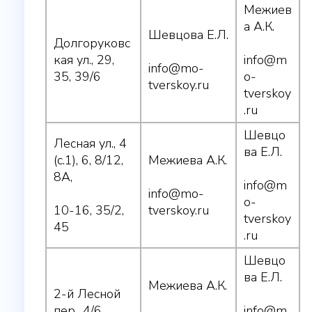
Межиев
а А.К.
Шевцова Е.Л.
Долгоруковс
кая ул., 29,
info@m
info@mo-
35, 39/6
o-
tverskoy.ru
tverskoy
.ru
Шевцо
Лесная ул., 4
ва Е.Л.
(с.1), 6, 8/12,
Межиева А.К.
8А,
info@m
info@mo-
o-
10-16, 35/2,
tverskoy.ru
tverskoy
45
.ru
Шевцо
ва Е.Л.
Межиева А.К.
2-й Лесной
пер., 4/6
info@m