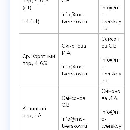
пер., 5, 6 ,9
С.В.
(с.1),
info@m
info@mo-
o-
14 (с.1)
tverskoy.ru
tverskoy
.ru
Самсон
Симонова
ов С.В.
И.А.
Ср. Каретный
info@m
пер., 4, 6/9
info@mo-
o-
tverskoy.ru
tverskoy
.ru
Симоно
Самсонов
ва И.А.
С.В.
Козицкий
info@m
пер., 1А
info@mo-
o-
tverskoy.ru
tverskoy