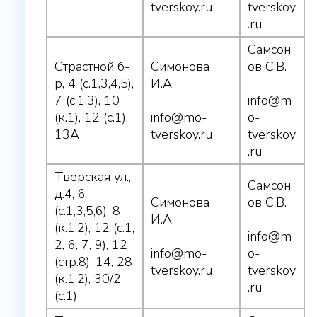
tverskoy.ru
tverskoy
.ru
Самсон
Страстной б-
Симонова
ов С.В.
р, 4 (с.1,3,4,5),
И.А.
7 (с.1,3), 10
info@m
(к.1), 12 (с.1),
info@mo-
o-
13А
tverskoy.ru
tverskoy
.ru
Тверская ул.,
Самсон
д.4, 6
Симонова
ов С.В.
(с.1,3,5,6), 8
И.А.
(к.1,2), 12 (с.1,
info@m
2, 6, 7, 9), 12
info@mo-
o-
(стр.8), 14, 28
tverskoy.ru
tverskoy
(к.1,2), 30/2
.ru
(с.1)