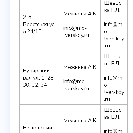
Шевцо
ва Е.Л.
Межиева А.К.
2-я
Брестская ул.,
info@m
info@mo-
д.24/15
o-
tverskoy.ru
tverskoy
.ru
Шевцо
ва Е.Л.
Межиева А.К.
Бутырский
вал ул., 1, 28,
info@m
info@mo-
30, 32, 34
o-
tverskoy.ru
tverskoy
.ru
Шевцо
ва Е.Л.
Межиева А.К.
Весковский
info@m