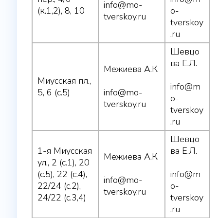
info@mo-
(к.1,2), 8, 10
o-
tverskoy.ru
tverskoy
.ru
Шевцо
ва Е.Л.
Межиева А.К.
Миусская пл.,
info@m
5, 6 (с.5)
info@mo-
o-
tverskoy.ru
tverskoy
.ru
Шевцо
1-я Миусская
ва Е.Л.
Межиева А.К.
ул., 2 (с.1), 20
(с.5), 22 (с.4),
info@m
info@mo-
22/24 (с.2),
o-
tverskoy.ru
24/22 (с.3,4)
tverskoy
.ru