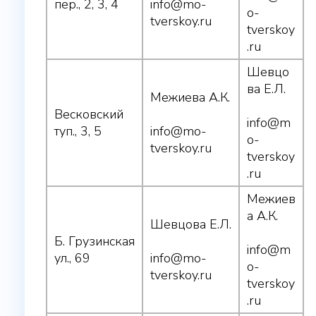
пер., 2, 3, 4
info@mo-
o-
tverskoy.ru
tverskoy
.ru
Шевцо
ва Е.Л.
Межиева А.К.
Весковский
info@m
туп., 3, 5
info@mo-
o-
tverskoy.ru
tverskoy
.ru
Межиев
а А.К.
Шевцова Е.Л.
Б. Грузинская
info@m
ул., 69
info@mo-
o-
tverskoy.ru
tverskoy
.ru