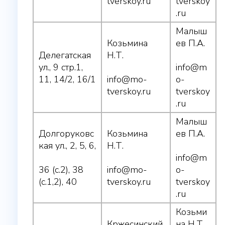
tverskoy.ru
tverskoy
.ru
Малыш
Козьмина
ев П.А.
Делегатская
Н.Т.
ул., 9 стр.1,
info@m
11, 14/2, 16/1
info@mo-
o-
tverskoy.ru
tverskoy
.ru
Малыш
Долгоруковс
Козьмина
ев П.А.
кая ул., 2, 5, 6,
Н.Т.
info@m
36 (с.2), 38
info@mo-
o-
(с.1,2), 40
tverskoy.ru
tverskoy
.ru
Козьми
Кржесинский
на Н.Т.