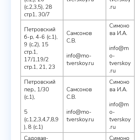
(с.2,3,5), 28
.ru
стр1, 30/7
Симоно
Петровский
Самсонов
ва И.А.
б-р, 4-6 (с.1),
С.В.
9 (с.2), 15
info@m
стр.1,
info@mo-
o-
17/1,19/2
tverskoy.ru
tverskoy
стр.1, 21, 23
.ru
Петровский
Симоно
пер., 1/30
Самсонов
ва И.А.
(с.1),
С.В.
info@m
5
info@mo-
o-
(с.1,2,3,4,7,8,9
tverskoy.ru
tverskoy
), 8 (с.1)
.ru
Садовая-
Симоно