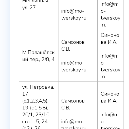
Неглинная
info@m
ул. 27
info@mo-
o-
tverskoy.ru
tverskoy
.ru
Симоно
Самсонов
ва И.А.
С.В.
М.Палашёвск
info@m
ий пер., 2/8, 4
info@mo-
o-
tverskoy.ru
tverskoy
.ru
ул. Петровка,
17
Симоно
(с.1,2,3,4,5),
Самсонов
ва И.А.
19 (с.1,5,8),
С.В.
20/1, 23/10
info@m
стр.1, 5, 24
info@mo-
o-
(с.2,), 26
tverskoy.ru
tverskoy