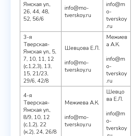
Ямская ул.,
info@m
info@mo-
26, 44, 48,
o-
tverskoy.ru
52, 56/6
tverskoy
.ru
3-я
Межиев
Тверская-
а А.К.
Шевцова Е.Л.
Ямская ул., 5,
7, 10, 11, 12
info@m
info@mo-
(с.1,2,3), 13,
o-
tverskoy.ru
15, 21/23,
tverskoy
29/6, 42/8
.ru
Шевцо
4-я
ва Е.Л.
Тверская-
Межиева А.К.
Ямская ул.,
info@m
8/9, 10, 12
info@mo-
o-
(с.1,2), 22
tverskoy.ru
tverskoy
(к.2), 24, 26/8
.ru