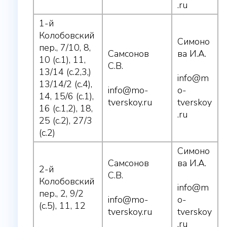
.ru
1-й
Колобовский
Симоно
пер., 7/10, 8,
Самсонов
ва И.А.
10 (с.1), 11,
С.В.
13/14 (с.2,3,)
info@m
13/14/2 (с.4),
info@mo-
o-
14, 15/6 (с.1),
tverskoy.ru
tverskoy
16 (с.1,2), 18,
.ru
25 (с.2), 27/3
(с.2)
Симоно
Самсонов
ва И.А.
2-й
С.В.
Колобовский
info@m
пер., 2, 9/2
info@mo-
o-
(с.5), 11, 12
tverskoy.ru
tverskoy
.ru