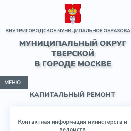
ВНУТРИГОРОДСКОЕ МУНИЦИПАЛЬНОЕ ОБРАЗОВА
МУНИЦИПАЛЬНЫЙ ОКРУГ
ТВЕРСКОЙ
В ГОРОДЕ МОСКВЕ
МЕНЮ
КАПИТАЛЬНЫЙ РЕМОНТ
МУНИЦИПАЛЬНЫЙ ОКРУГ
ГЛАВА МО
СОВЕТ ДЕПУТАТОВ
АДМИНИСТРАЦИЯ
ИНФОРМАЦИЯ
ПРОТИВОДЕЙСТВИЕ КОРРУПЦИИ
КОНТАКТЫ
ГАЗЕТА
Контактная информация министерств и
ведомств