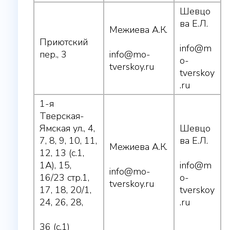
Шевцо
ва Е.Л.
Межиева А.К.
Приютский
info@m
пер., 3
info@mo-
o-
tverskoy.ru
tverskoy
.ru
1-я
Тверская-
Ямская ул., 4,
Шевцо
7, 8, 9, 10, 11,
ва Е.Л.
Межиева А.К.
12, 13 (с.1,
1А), 15,
info@m
info@mo-
16/23 стр.1,
o-
tverskoy.ru
17, 18, 20/1,
tverskoy
24, 26, 28,
.ru
36 (с.1)