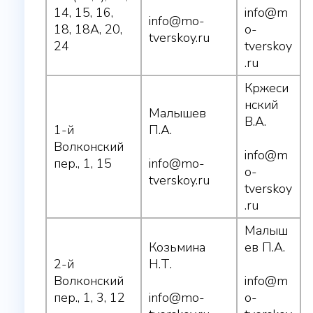
14, 15, 16,
info@m
info@mo-
18, 18А, 20,
o-
tverskoy.ru
24
tverskoy
.ru
Кржеси
нский
Малышев
В.А.
1-й
П.А.
Волконский
info@m
пер., 1, 15
info@mo-
o-
tverskoy.ru
tverskoy
.ru
Малыш
Козьмина
ев П.А.
2-й
Н.Т.
Волконский
info@m
пер., 1, 3, 12
info@mo-
o-