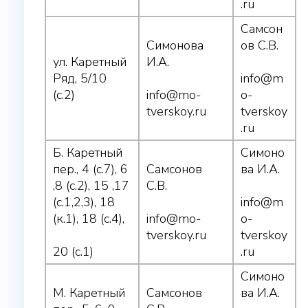
.ru
Самсон
Симонова
ов С.В.
ул. Каретный
И.А.
Ряд, 5/10
info@m
(с.2)
info@mo-
o-
tverskoy.ru
tverskoy
.ru
Б. Каретный
Симоно
пер., 4 (с.7), 6
Самсонов
ва И.А.
,8 (с.2), 15 ,17
С.В.
(с.1,2,3), 18
info@m
(к.1), 18 (с.4),
info@mo-
o-
tverskoy.ru
tverskoy
20 (с.1)
.ru
Симоно
М. Каретный
Самсонов
ва И.А.