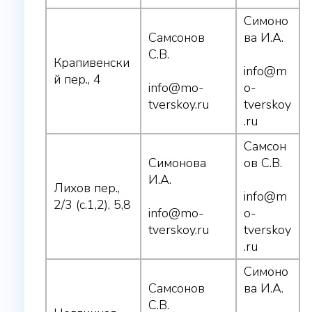
Симоно
Самсонов
ва И.А.
С.В.
Крапивенски
info@m
й пер., 4
info@mo-
o-
tverskoy.ru
tverskoy
.ru
Самсон
Симонова
ов С.В.
И.А.
Лихов пер.,
info@m
2/3 (с.1,2), 5,8
info@mo-
o-
tverskoy.ru
tverskoy
.ru
Симоно
Самсонов
ва И.А.
С.В.