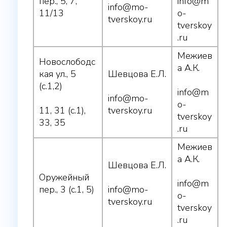
пер., 5, 7,
info@m
info@mo-
11/13
o-
tverskoy.ru
tverskoy
.ru
Межиев
Новослободс
а А.К.
кая ул., 5
Шевцова Е.Л.
(с.1,2)
info@m
info@mo-
o-
11, 31 (с.1),
tverskoy.ru
tverskoy
33, 35
.ru
Межиев
а А.К.
Шевцова Е.Л.
Оружейный
info@m
пер., 3 (с.1, 5)
info@mo-
o-
tverskoy.ru
tverskoy
.ru