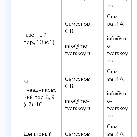
.ru
Симоно
Самсонов
ва И.А.
С.В.
Газетный
info@m
пер., 13 (с.1)
info@mo-
o-
tverskoy.ru
tverskoy
.ru
Симоно
Самсонов
ва И.А.
М.
С.В.
Гнездниковс
info@m
кий пер.,8, 9
info@mo-
o-
(с.7), 10
tverskoy.ru
tverskoy
.ru
Симоно
Дегтярный
Самсонов
ва И.А.