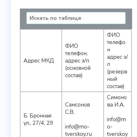
ФИО
телефо
ФИО
н
телефон,
адрес э/
Адрес МКД
адрес э/п
п
(основной
(резерв
состав)
ный
состав)
Симоно
Самсонов
ва И.А.
С.В.
Б. Бронная
info@m
ул., 27/4, 29
info@mo-
o-
tverskoy.ru
tverskoy