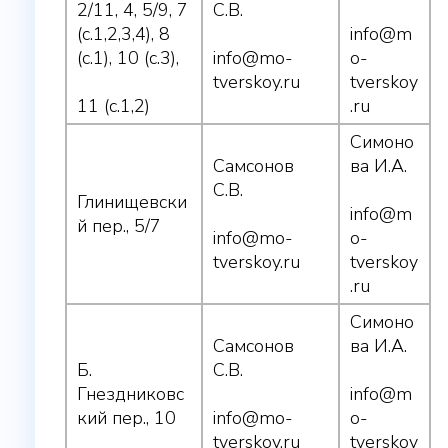
2/11, 4, 5/9, 7
С.В.
(с.1,2,3,4), 8
info@m
(с.1), 10 (с.3),
info@mo-
o-
tverskoy.ru
tverskoy
11 (с.1,2)
.ru
Симоно
Самсонов
ва И.А.
С.В.
Глинищевски
info@m
й пер., 5/7
info@mo-
o-
tverskoy.ru
tverskoy
.ru
Симоно
Самсонов
ва И.А.
Б.
С.В.
Гнездниковс
info@m
кий пер., 10
info@mo-
o-
tverskoy.ru
tverskoy