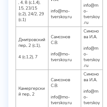
, 4, 8 (с.1,4),
info@m
15, 23/15
info@mo-
o-
(с.2), 24/2, 29
tverskoy.ru
tverskoy
(с.1)
.ru
Симоно
Самсонов
ва И.А.
Дмитровский
С.В.
пер., 2 (с.1),
info@m
info@mo-
o-
4 (с.1,2), 7
tverskoy.ru
tverskoy
.ru
Симоно
Самсонов
ва И.А.
С.В.
Камергерски
info@m
й пер., 2
info@mo-
o-
tverskoy.ru
tverskoy