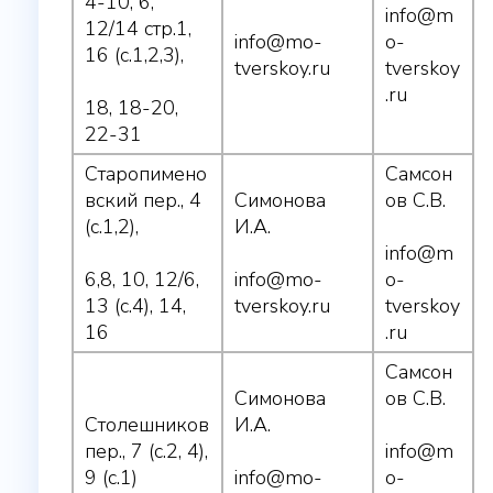
4-10, 6,
info@m
12/14 стр.1,
info@mo-
o-
16 (с.1,2,3),
tverskoy.ru
tverskoy
.ru
18, 18-20,
22-31
Старопимено
Самсон
вский пер., 4
Симонова
ов С.В.
(с.1,2),
И.А.
info@m
6,8, 10, 12/6,
info@mo-
o-
13 (с.4), 14,
tverskoy.ru
tverskoy
16
.ru
Самсон
Симонова
ов С.В.
Столешников
И.А.
пер., 7 (с.2, 4),
info@m
9 (с.1)
info@mo-
o-