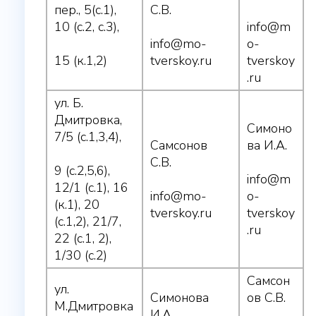
пер., 5(с.1),
С.В.
10 (с.2, с.3),
info@m
info@mo-
o-
15 (к.1,2)
tverskoy.ru
tverskoy
.ru
ул. Б.
Дмитровка,
Симоно
7/5 (с.1,3,4),
Самсонов
ва И.А.
С.В.
9 (с.2,5,6),
info@m
12/1 (с.1), 16
info@mo-
o-
(к.1), 20
tverskoy.ru
tverskoy
(с.1,2), 21/7,
.ru
22 (с.1, 2),
1/30 (с.2)
Самсон
ул.
Симонова
ов С.В.
М.Дмитровка
И.А.