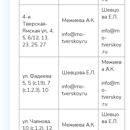
Шевцо
4-я
ва Е.Л.
Межиева А.К.
Тверская-
Ямская ул., 4,
info@m
info@mo-
5, 6/12, 13,
o-
tverskoy.ru
23, 25, 27
tverskoy
.ru
Межиев
а А.К.
Шевцова Е.Л.
ул. Фадеева
5, 5 (с.19), 7
info@m
info@mo-
(с.1,2,3), 10
o-
tverskoy.ru
tverskoy
.ru
Шевцо
ул. Чаянова,
ва Е.Л.
Межиева А.К.
10 (с.1,2), 12,