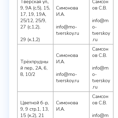
Тверская ул.,
Самсон
9, 9А (с.5), 15,
Симонова
ов С.В.
17, 19, 19А,
И.А.
25/12, 25/9,
info@m
27 (с.1,2),
info@mo-
o-
tverskoy.ru
tverskoy
29 (к.1,2)
.ru
Самсон
Симонова
ов С.В.
Трёхпрудны
И.А.
й пер., 2А, 6,
info@m
8, 10/2
info@mo-
o-
tverskoy.ru
tverskoy
.ru
Самсон
Цветной б-р,
Симонова
ов С.В.
9, 9 стр.1, 13,
И.А.
15 (к.2), 21
info@m